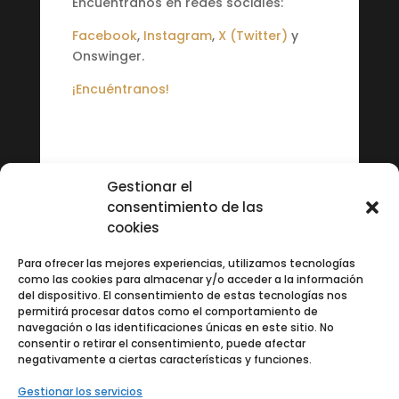
Encuéntranos en redes sociales:
Facebook
,
Instagram
,
X (Twitter)
y
Onswinger.
¡Encuéntranos!
Gestionar el
consentimiento de las
cookies
Para ofrecer las mejores experiencias, utilizamos tecnologías
como las cookies para almacenar y/o acceder a la información
del dispositivo. El consentimiento de estas tecnologías nos
permitirá procesar datos como el comportamiento de
navegación o las identificaciones únicas en este sitio. No
consentir o retirar el consentimiento, puede afectar
negativamente a ciertas características y funciones.
Gestionar los servicios
Si tienes cualquier duda llámanos al 622 765